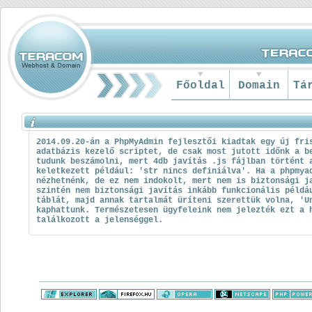
Főoldal
Domain
Tá
2014.09.20-án a PhpMyAdmin fejlesztői kiadtak egy új fri
adatbázis kezelő scriptet, de csak most jutott időnk a b
tudunk beszámolni, mert 4db javítás .js fájlban történt 
keletkezett például: 'str nincs definiálva'. Ha a phpmya
nézhetnénk, de ez nem indokolt, mert nem is biztonsági j
szintén nem biztonsági javítás inkább funkcionális példá
táblát, majd annak tartalmát üríteni szerettük volna, 'U
kaphattunk. Természetesen ügyfeleink nem jelezték ezt a 
találkozott a jelenséggel.